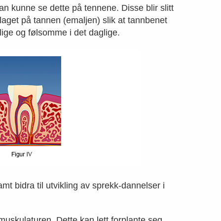
n kunne se dette på tennene. Disse blir slitt
 laget på tannen (emaljen) slik at tannbenet
ntlige og følsomme i det daglige.
mt bidra til utvikling av sprekk-dannelser i
skulaturen. Dette kan lett forplante seg