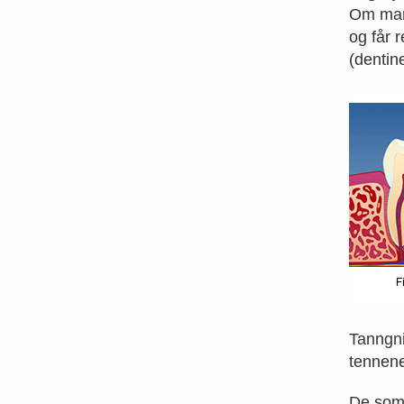
Om man 
og får 
(dentine
Tanngni
tennen
De som 