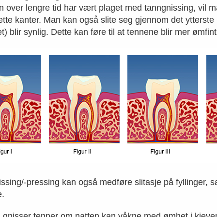
over lengre tid har vært plaget med tanngnissing, vil ma
rette kanter. Man kan også slite seg gjennom det ytterste
t) blir synlig. Dette kan føre til at tennene blir mer ømfi
ssing/-pressing kan også medføre slitasje på fyllinger, sa
e.
gnisser tenner om natten kan våkne med ømhet i kjevemu