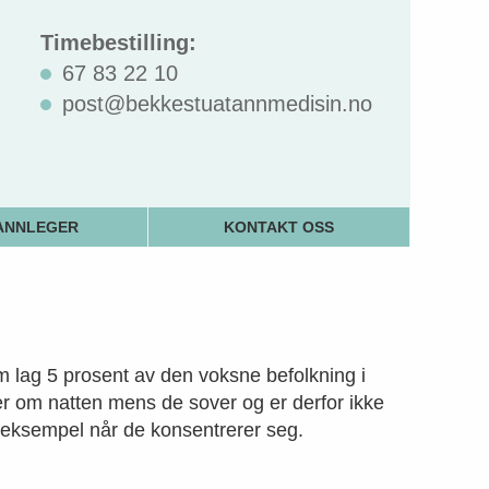
Timebestilling:
67 83 22 10
post@bekkestuatannmedisin.no
ANNLEGER
KONTAKT OSS
m lag 5 prosent av den voksne befolkning i
er om natten mens de sover og er derfor ikke
r eksempel når de konsentrerer seg.