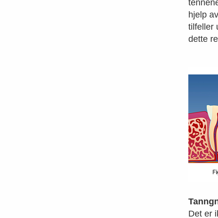
tennene
hjelp a
tilfell
dette r
Tanngn
Det er i