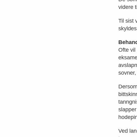
videre 
Til sis
skyldes
Behand
Ofte vi
eksamen
avslapn
sovner,
Dersom 
bittski
tanngni
slapper
hodepin
Ved lan