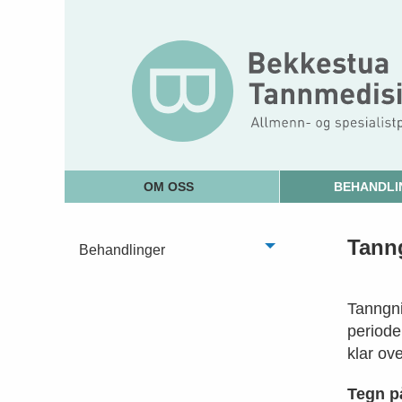
OM OSS
BEHANDLI
Tann
Behandlinger
Tanngni
periode
klar ov
Tegn p