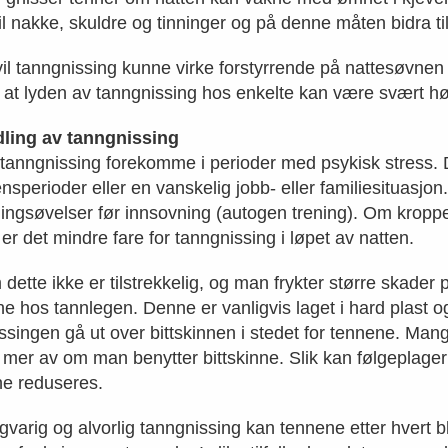
til nakke, skuldre og tinninger og på denne måten bidra t
t vil tanngnissing kunne virke forstyrrende på nattesøvnen
 at lyden av tanngnissing hos enkelte kan være svært hø
ling av tanngnissing
l tanngnissing forekomme i perioder med psykisk stress. 
sperioder eller en vanskelig jobb- eller familiesituasjon
ingsøvelser før innsovning (autogen trening). Om kropp
 er det mindre fare for tanngnissing i løpet av natten.
dette ikke er tilstrekkelig, og man frykter større skader p
nne hos tannlegen. Denne er vanligvis laget i hard plast o
ssingen gå ut over bittskinnen i stedet for tennene. Man
 mer av om man benytter bittskinne. Slik kan følgeplage
e reduseres.
gvarig og alvorlig tanngnissing kan tennene etter hvert bl