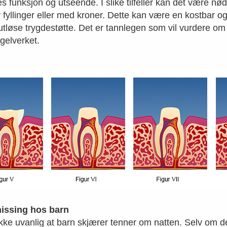
s funksjon og utseende. I slike tilfeller kan det være n
v fyllinger eller med kroner. Dette kan være en kostbar 
er utløse trygdestøtte. Det er tannlegen som vil vurdere om
egelverket.
issing hos barn
kke uvanlig at barn skjærer tenner om natten. Selv om det h