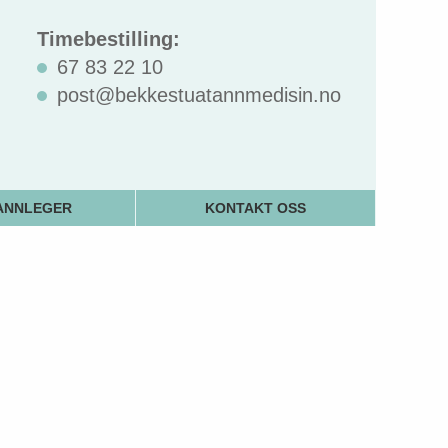
Timebestilling:
67 83 22 10
post@bekkestuatannmedisin.no
ANNLEGER
KONTAKT OSS