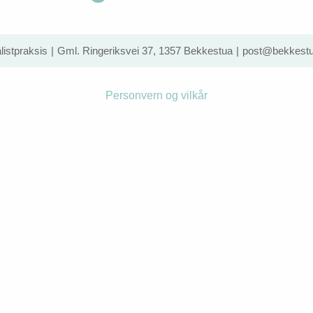
istpraksis
Gml. Ringeriksvei 37, 1357 Bekkestua
post@bekkestu
Personvern og vilkår