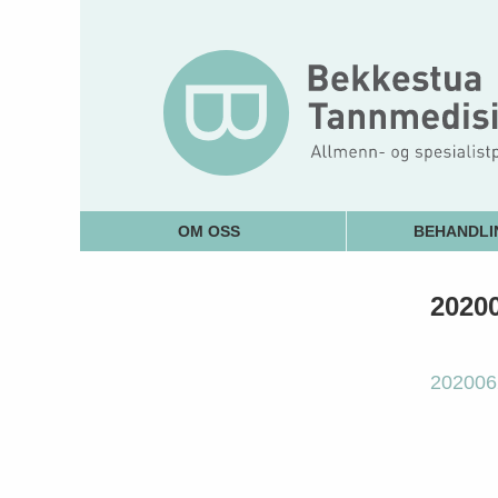
OM OSS
BEHANDLI
2020
202006