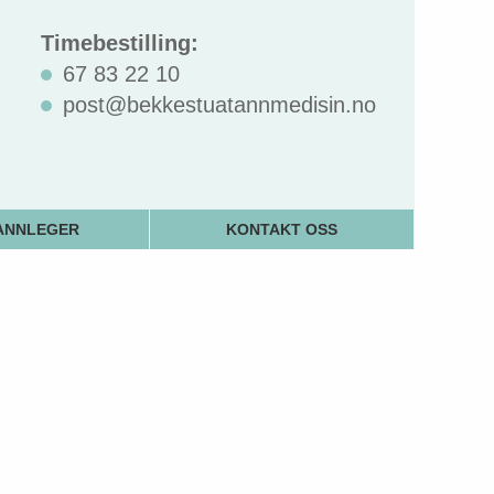
Timebestilling:
67 83 22 10
post@bekkestuatannmedisin.no
ANNLEGER
KONTAKT OSS