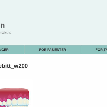
NGER
FOR PASIENTER
FOR T
ebitt_w200